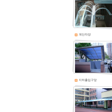
계단차양
지하출입구앞