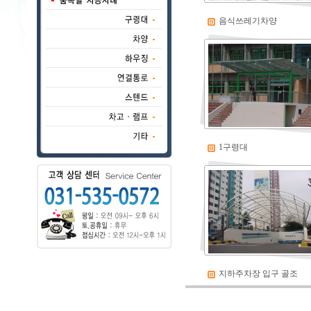
음식쓰레기차양
1구령대
지하주차장 입구 골조