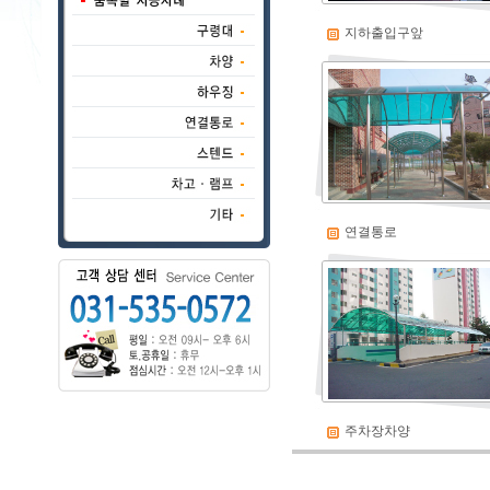
지하출입구앞
연결통로
주차장차양