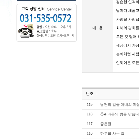
겸손한 인격의
날마다 새롭고
사람을 사람답
내 용
화해와 평화를
모든 것 덮어 
세상에서 가장
봄비처럼 사람
언제이든 모든
번호
119
남편의 얼굴 아내의 마
118
♧♣ 마음의 방을 닦습니
117
좋은글
116
하루를 사는 일