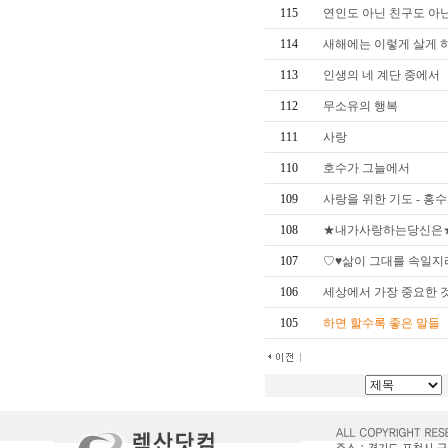
115
연인도 아닌 친구도 아
114
새해에는 이렇게 살게 
113
인생의 네 계단 중에서
112
무소유의 행복
111
사랑
110
호수가 그늘에서
109
사랑을 위한 기도 - 홍
108
★내가사랑하는당신은
107
♡♥삶이 그대를 속일지
106
세상에서 가장 중요한 
105
하면 할수록 좋은 말들