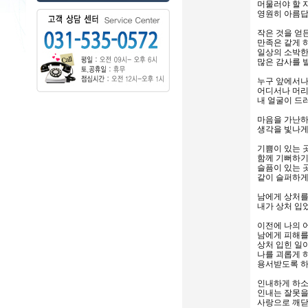
머물러야 할 
영원히 아름답
작은 것을 얻든
만족은 같게 
일상의 소박한
많은 감사를 
누구 앞에서나
어디서나 머
내 얼굴이 드
마음을 가난하
생각을 빛나게
기쁨이 있는 
함께 기뻐하기
슬픔이 있는 
같이 슬퍼하게
남에게 상처를
내가 상처 입
이전에 나의
남에게 피해를
상처 입힌 일
나를 괴롭게 
용서받도록 하
인내하게 하소
인내는 잘못을
사랑으로 깨닫