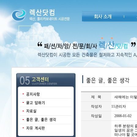
제 목
새해에는 이렇
작성자
11관리자
작성일
2008-01-02
하루 분량의 
일생의 꿈은 
떠나야 할 곳