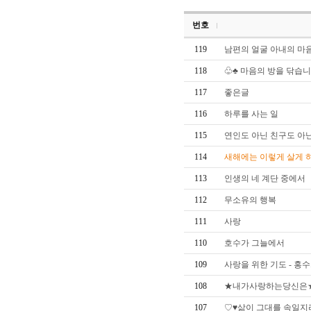
번호
119
남편의 얼굴 아내의 마
118
♧♣ 마음의 방을 닦습니
117
좋은글
116
하루를 사는 일
115
연인도 아닌 친구도 아
114
새해에는 이렇게 살게 
113
인생의 네 계단 중에서
112
무소유의 행복
111
사랑
110
호수가 그늘에서
109
사랑을 위한 기도 - 홍
108
★내가사랑하는당신은
107
♡♥삶이 그대를 속일지