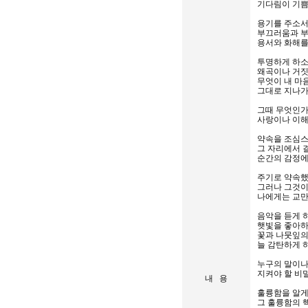
기다림이 기쁨
용기를 주소서
부끄러움과 부
용서와 화해를
투명하게 하소
왜곡이나 거짓
무엇이 내 마
그대로 지나가
그때 무엇인가
사랑이나 이해
약속을 조심스
그 자리에서 
순간의 감정에
주기로 약속했
그러나 그것이
나에게는 교만
음악을 듣게 
햇빛을 좋아하
꽃과 나뭇잎
늘 감탄하게 
누구의 말이나
지켜야 할 비
내 용
훌륭함을 알게
그 훌륭함의 