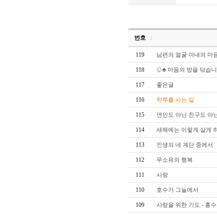
번호
119
남편의 얼굴 아내의 마
118
♧♣ 마음의 방을 닦습니
117
좋은글
116
하루를 사는 일
115
연인도 아닌 친구도 아
114
새해에는 이렇게 살게 
113
인생의 네 계단 중에서
112
무소유의 행복
111
사랑
110
호수가 그늘에서
109
사랑을 위한 기도 - 홍