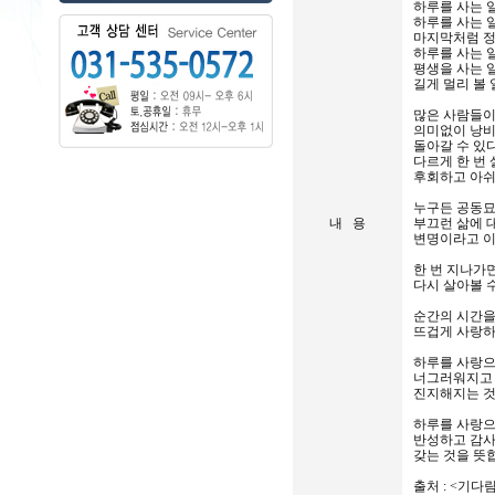
하루를 사는 
하루를 사는 
마지막처럼 
하루를 사는 
평생을 사는 
길게 멀리 볼
많은 사람들이
의미없이 낭비
돌아갈 수 있
다르게 한 번
후회하고 아쉬
누구든 공동묘
내 용
부끄런 삶에 
변명이라고 
한 번 지나가
다시 살아볼 수
순간의 시간
뜨겁게 사랑하
하루를 사랑으
너그러워지고
진지해지는 
하루를 사랑으
반성하고 감사
갖는 것을 뜻
출처 : <기