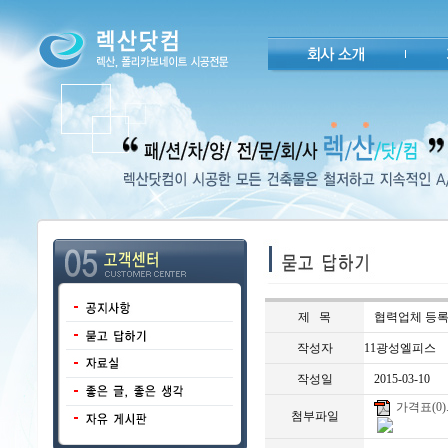
제 목
협력업체 등
작성자
11광성엘피스
작성일
2015-03-10
가격표(0).p
첨부파일