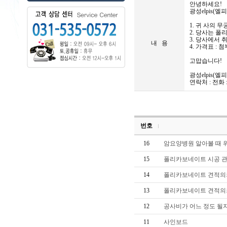
안녕하세요!
광성elpis(엘
1. 귀 사의 
2. 당사는 폴
3. 당사에서
내 용
4. 가격표 :
고맙습니다!
광성elpis(엘
연락처 : 전화 : 0
번호
16
암요양병원 알아볼 때 
15
폴리카보네이트 시공 관
14
폴리카보네이트 견적의
13
폴리카보네이트 견적의
12
공사비가 어느 정도 될
11
사인보드