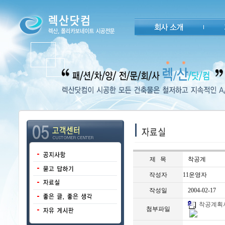
제 목
착공계
작성자
11운영자
작성일
2004-02-17
착공계획서.h
첨부파일