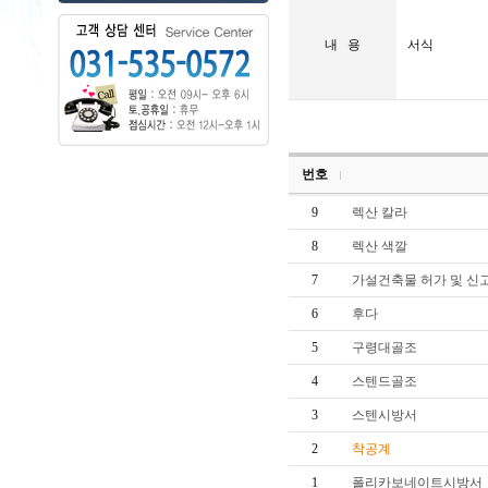
내 용
서식
번호
9
렉산 칼라
8
렉산 색깔
7
가설건축물 허가 및 신
6
후다
5
구령대골조
4
스텐드골조
3
스텐시방서
2
착공계
1
폴리카보네이트시방서