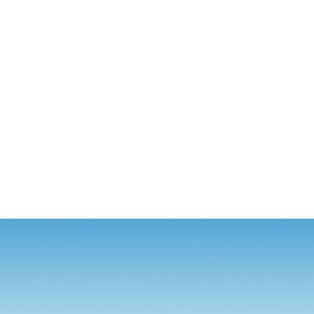
퍼
블
릭
강
남
노
래
방
-
강
남
노
래
방
강
남
일
프
로
-
강
남
일
프
로
일
프
로
-
일
프
로