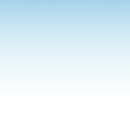
일
프
로
예
약
-
일
프
로
예
약
강
남
블
렌
딩
-
강
남
블
렌
딩
쩜
오
블
렌
딩
-
쩜
오
블
렌