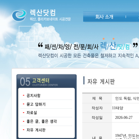
제 목
인도 독립, 식
작성자
11태양
작성일
2026-06-27
1947년, 인
내 용