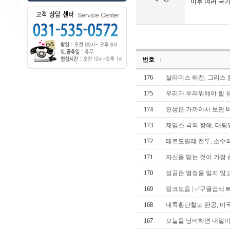
이후 여러 국
강
남
쩜
오
-
강
남
쩜
번호
오
쩜
176
살라미스 해전, 그리스
오
-
175
우리가 두려워해야 할 
쩜
오
174
인생은 가까이서 보면 
쩜
오
예
173
제임스 쿡의 항해, 태평
약
-
172
테르모필레 전투, 소수
쩜
오
171
자신을 믿는 것이 가장
예
약
170
성공은 열정을 잃지 않
퍼
펙
트
169
링크모음 | ✅구글검색 
가
라
168
대륙횡단철도 완공, 미
오
케
167
오늘을 낭비하면 내일이
-