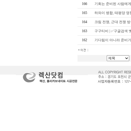
퍼
166
기회는 준비된 사람에게
펙
트
165
하와이 병합, 태평양 영
가
라
오
164
크림 전쟁, 근대 전쟁 
케
강
163
구구티비 | ✅구글검색 
남
퍼
162
기다림이 아니라 준비가
펙
트
-
강
남
퍼
펙
트
퍼
펙
트
노
래
방
-
퍼
펙
트
노
래
방
스