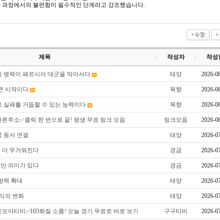
 과정에서의 불편함이 필수적인 단계라고 강조했습니다.
제목
작성자
작성
의 병력이 페르시아 대군을 막아서다
태양
2026-0
 큰 시작이다
묵향
2026-0
고 실패를 거듭할 수 있는 능력이다
묵향
2026-0
빠른주소✅클릭 한 번으로 끝! 평생 무료 링크 모음
링크모음
2026-0
국 동서 연결
태양
2026-0
 더 무거워진다
경금
2026-0
만 의미가 있다
경금
2026-0
향력 확대
태양
2026-0
방식의 변화
태양
2026-0
벳모아티비✅HD화질 소름! 오늘 경기 무료로 바로 보기
구구티비
2026-0