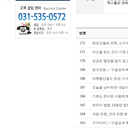
맥스웰은 변화
대
밤
-
대
밤
대
구
번호
오
피
-
172
테르모필레 전투, 소수
대
구
171
자신을 믿는 것이 가장
오
피
170
성공은 열정을 잃지 않
대
밤
169
링크모음 | ✅구글검색 
-
대
168
대륙횡단철도 완공, 미
밤
오
피
167
오늘을 낭비하면 내일이
뷰
-
166
기회는 준비된 사람에게
오
피
165
하와이 병합, 태평양 영
뷰
오
164
크림 전쟁, 근대 전쟁 
밤
-
163
구구티비 | ✅구글검색 
오
밤