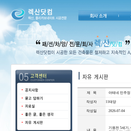
제 목
아테네 민주정 
작성자
11태양
작성일
2026-07-04
기원전 5세기
내 용