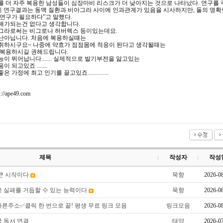
 더 자주 복용한 남성들이 심장마비 리스크가 더 낮아지는 것으로 나타났다. 연구를 
이 연구결과는 동맥 질환과 비아그라 사이에 인과관계가 있음을 시사하지만, 둘의 명확
연구가 필요하다”고 말했다.
해가되는건 없다고 생각합니다.
그라로써는 비그로나 허버렉스 등이있는데요.
난아닙니다. 처음에 복용하실떄는
취하시구요~ 나중에 약효가 점점몸에 적응이 된다고 생각될때는
 복용하시길 권해드립니다.
이 뛰어납니다....... 실제적으로 발기부전을 앓고있는
 되고있죠 .......
가정에 최고 인기를 끌고있죠..............
//ape49.com
제목
작성자
작성
 큰 시작이다
묵향
2026-0
고 실패를 거듭할 수 있는 능력이다
묵향
2026-0
빠른주소✅클릭 한 번으로 끝! 평생 무료 링크 모음
링크모음
2026-0
국 동서 연결
태양
2026-0