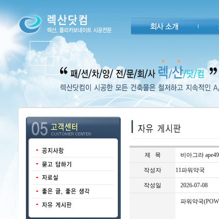
제 목
비아그라 ape49
작성자
11파워약국
작성일
2026-07-08
파워약국(POW