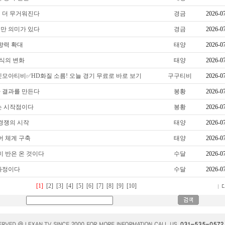
 더 무거워진다
경금
2026-0
만 의미가 있다
경금
2026-0
향력 확대
태양
2026-0
방식의 변화
태양
2026-0
벳모아티비✅HD화질 소름! 오늘 경기 무료로 바로 보기
구구티비
2026-0
 결과를 만든다
봉황
2026-0
는 시작점이다
봉황
2026-0
 경쟁의 시작
태양
2026-0
어 체계 구축
태양
2026-0
미 반은 온 것이다
수달
2026-0
과정이다
수달
2026-0
[1]
[2]
[3]
[4]
[5]
[6]
[7]
[8]
[9]
[10]