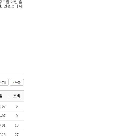
주도한 마틴 홀
한 연관성에 대
일
조회
8-07
0
8-07
0
8-01
18
7-26
27