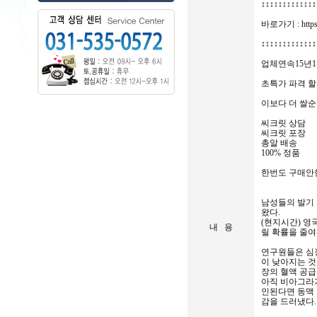
↕↕↕↕↕↕↕↕↕↕↕↕↕
바로가기 : https:
↕↕↕↕↕↕↕↕↕↕↕↕↕
업체연속15년
초특가 파격 할
이보다 더 쌀순
씨크릿 상담
씨크릿 포장
총알 배송
100% 정품
한번도 구매안
남성들의 발기 
왔다.
(현지시간) 
내 용
릴 확률을 줄여
연구원들은 심
이 낮아지는 것
장의 혈액 공
아직 비아그라가
인된다면 동맥 
감을 드러냈다.