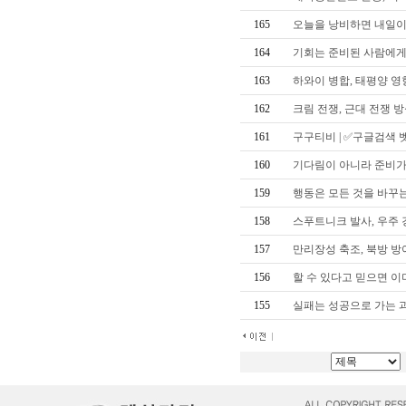
165
오늘을 낭비하면 내일이
164
기회는 준비된 사람에게
163
하와이 병합, 태평양 영
162
크림 전쟁, 근대 전쟁 
161
구구티비 | ✅구글검색 
160
기다림이 아니라 준비가
159
행동은 모든 것을 바꾸
158
스푸트니크 발사, 우주
157
만리장성 축조, 북방 방
156
할 수 있다고 믿으면 이
155
실패는 성공으로 가는 