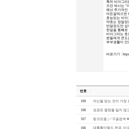
특히 비아그라를
즈만 박사는 “
해선 추가적인 
머든잘먹으면 
효능있는 비아
약효는 정말장
반알정도만 섭
한알을 통쨰로
비아그라는 효능
분들에게 큰도움이
부부생활이 안좋은 
바로가기 : https:
번호
169
자신을 믿는 것이 가장
168
성공은 열정을 잃지 않
167
링크모음 | ✅구글검색 
166
대륙횡단철도 완공, 미